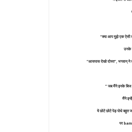
“क्या आप मुझे एक ऐसी व
उनके 
“आसपास देखो दोस्त”, भगवान् ने 
” जब मैंने इनके बिज 
मैंने इन्
ये छोटे छोटे पेड़ पोधे बहु
पर bamb