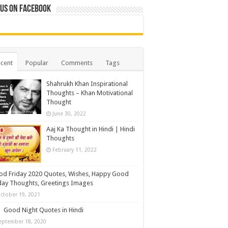
 us on Facebook
cent
Popular
Comments
Tags
Shahrukh Khan Inspirational
Thoughts – Khan Motivational
Thought
June 30, 2022
Aaj Ka Thought in Hindi | Hindi
Thoughts
February 11, 2022
d Friday 2020 Quotes, Wishes, Happy Good
day Thoughts, Greetings Images
ctober 19, 2021
Good Night Quotes in Hindi
eptember 18, 2020