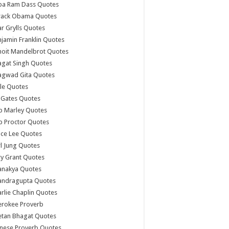
ba Ram Dass Quotes
rack Obama Quotes
r Grylls Quotes
jamin Franklin Quotes
noit Mandelbrot Quotes
agat Singh Quotes
agwad Gita Quotes
le Quotes
l Gates Quotes
b Marley Quotes
b Proctor Quotes
ce Lee Quotes
l Jung Quotes
y Grant Quotes
anakya Quotes
andragupta Quotes
rlie Chaplin Quotes
erokee Proverb
etan Bhagat Quotes
nese Proverb Quotes