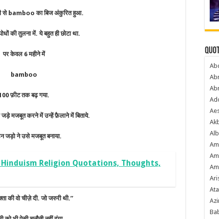
रती से bamboo का बिज अंकुरित हुआ.
 पोधों की तुलना में. ये बहुत ही छोटा था.
Quot
पर केवल 6 महीने में
Ab
bamboo
Ab
Ab
100 फ़ीट तक बढ़ गया.
Ado
Ae
े मजबूत करने में उन्हें फ़ैलाने में बिताये.
Akb
Alb
 जड़ो ने उसे मजबूत बनाया.
Am
Am
 Hinduism Religion Quotations, Thoughts,
Am
Ari
Ata
ता की वो चीज़े दी. जो जरुरी थी.”
Azi
Bab
सी को भी ऐसी चुनौती नहीं दूंगा,