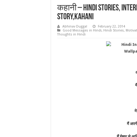
कहानी – Hindi Stories, Intere
Story,Kahani
Abhinav Duggal
February 22, 2014
Good Messages in Hindi
,
Hindi Stories
,
Motivat
Thoughts in Hindi
आ
म
म
मैं अप
मैं ईश्वर से 