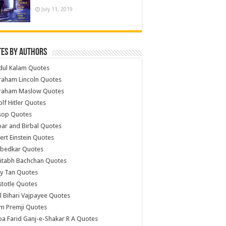
July 11, 2019
es by Authors
dul Kalam Quotes
raham Lincoln Quotes
raham Maslow Quotes
lf Hitler Quotes
sop Quotes
ar and Birbal Quotes
ert Einstein Quotes
bedkar Quotes
itabh Bachchan Quotes
y Tan Quotes
stotle Quotes
l Bihari Vajpayee Quotes
m Premji Quotes
a Farid Ganj-e-Shakar R A Quotes