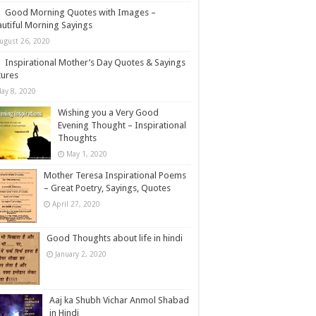
Good Morning Quotes with Images –
utiful Morning Sayings
ugust 26, 2020
Inspirational Mother’s Day Quotes & Sayings
tures
ay 8, 2020
Wishing you a Very Good
Evening Thought – Inspirational
Thoughts
May 1, 2020
Mother Teresa Inspirational Poems
– Great Poetry, Sayings, Quotes
April 27, 2020
Good Thoughts about life in hindi
January 2, 2020
Aaj ka Shubh Vichar Anmol Shabad
in Hindi