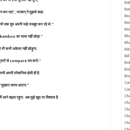
Ba
Ba
ा न कर पाए”, भगवान् ने मुझसे कहा.
Bea
Ben
ै, अभी तक तुम अपनी जड़े मजबूत कर रहे थे.”
Be
Bh
ी bamboo का साथ नहीं छोड़ा.”
Bh
म्हे भी कभी अकेला नहीं छोड़ूगा.
Bib
Bil
दूसरों से compare मत करो.”
Bo
Bo
ी अपनी परेशानिया होती ही है.
Bru
Car
“तुम्हारा समय आएगा.”
Car
Ch
 मैं आगे बढ़ता रहूगा. अब मुझे खुद पर विश्वास है.
Ch
Cha
Ch
Ch
Chi