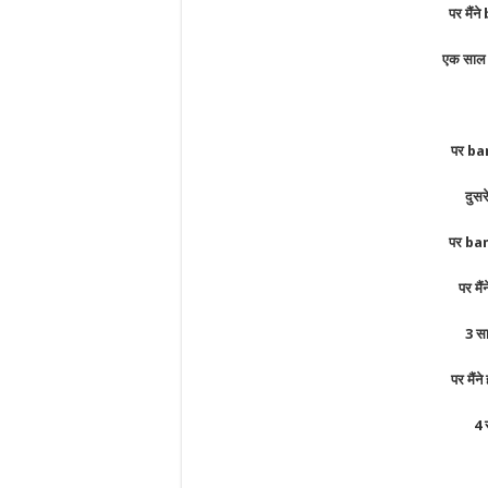
पर मैंन
एक साल म
पर bam
दुसर
पर bam
पर मै
3 सा
पर मैंने
4 