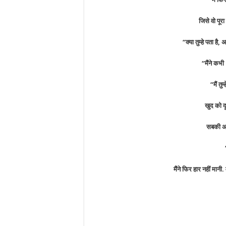
जिसे वो पूर
“क्या तुम्हे पता ह
“मैंने कभ
“मैं तु
खुद को 
सबकी अपन
मैंने फिर हार नहीं मानी.